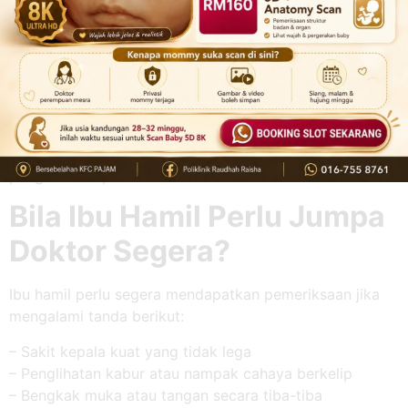
– Pemeriksaan air ketuban
– Pemantauan pergerakan bayi
– Pemeriksaan simptom ibu
Ibu hamil tidak digalakkan membuat andaian sendiri
berdasarkan rasa badan sahaja. Ada ibu yang tekanan
darahnya tinggi tetapi tidak mengalami simptom. Ada
juga yang hanya mula rasa sakit kepala atau kabur
penglihatan apabila keadaan sudah lebih serius.
Bila Ibu Hamil Perlu Jumpa
Doktor Segera?
Ibu hamil perlu segera mendapatkan pemeriksaan jika
mengalami tanda berikut:
– Sakit kepala kuat yang tidak lega
– Penglihatan kabur atau nampak cahaya berkelip
– Bengkak muka atau tangan secara tiba-tiba