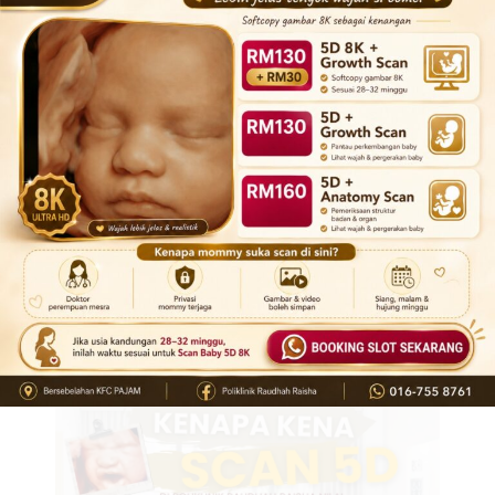
Sayuran berdaun hijau: bayam, kailan, brokoli
Buah-buahan sitrus: oren, lemon
Kekacang: kacang soya, kacang dal
Biji-bijian: bijirin penuh, oat
Makanan diperkaya seperti bijirin sarapan, pasta
dan roti
3. Rujuk Doktor Jika Anda Berisiko Tinggi
Jika anda pernah melahirkan anak dengan kecacatan
tiub saraf, atau mempunyai sejarah keluarga berkaitan,
maklumkan kepada doktor anda. Mereka mungkin akan
berikan dos lebih tinggi untuk lindungi kandungan
baharu anda.