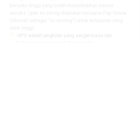
berisiko tinggi yang boleh menyebabkan kanser
serviks. Ujian ini sering dilakukan bersama Pap Smear
(dikenali sebagai “co-testing”) untuk ketepatan yang
lebih tinggi.
HPV adalah jangkitan yang sangat biasa dan
kebanyakan kes akan hilang sendiri.
Walau bagaimanapun, jenis HPV tertentu (seperti
HPV 16 dan 18) berisiko tinggi menyebabkan
kanser serviks jika tidak dipantau.
Vaksinasi HPV juga tersedia di klinik kami sebagai
langkah pencegahan — sila rujuk perkhidmatan
vaksinasi kami.
Apakah Gynae Scan
(Imbasan Ginekologi)?
Imbasan ginekologi menggunakan teknologi ultrasound