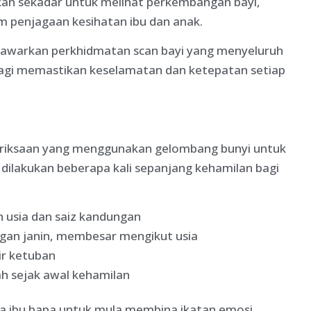
ukan sekadar untuk melihat perkembangan bayi,
 penjagaan kesihatan ibu dan anak.
nawarkan perkhidmatan scan bayi yang menyeluruh
h bagi memastikan keselamatan dan ketepatan setiap
meriksaan yang menggunakan gelombang bunyi untuk
g dilakukan beberapa kali sepanjang kehamilan bagi
usia dan saiz kandungan
n janin, membesar mengikut usia
ir ketuban
h sejak awal kehamilan
da ibu bapa untuk mula membina ikatan emosi