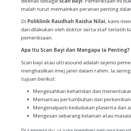
dikenali sebagai
scan bayi
. Pemeriksaan ini b
malah turut memainkan peranan penting dalam
Di
Poliklinik Raudhah Raisha Nilai
, kami me
dan dilakukan oleh doktor serta staf terlati
pemeriksaan.
Apa Itu Scan Bayi dan Mengapa Ia Penting?
Scan bayi atau ultrasound adalah sejenis pe
menghasilkan imej janin dalam rahim. Ia serin
tujuan berikut:
Mengesahkan kehamilan dan menentukan 
Memantau pertumbuhan dan perkembanga
Mengenalpasti kedudukan plasenta dan a
Mengesan sebarang kelainan atau masala
Di samping itu, ia juga memberi peluang kepa