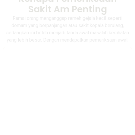
Sakit Am Penting
Ramai orang menganggap remeh gejala kecil seperti
demam yang berpanjangan atau sakit kepala berulang,
sedangkan ini boleh menjadi tanda awal masalah kesihatan
yang lebih besar. Dengan mendapatkan pemeriksaan awal:
Punca sebenar dikenal pasti dengan tepat, bukan
sekadar merawat gejala.
Rawatan lebih berkesan kerana diberikan
berdasarkan diagnosis yang betul.
Komplikasi dapat dielakkan dengan rawatan awal
sebelum keadaan bertambah teruk.
Ketenangan fikiran apabila anda tahu punca sebenar
masalah kesihatan anda.